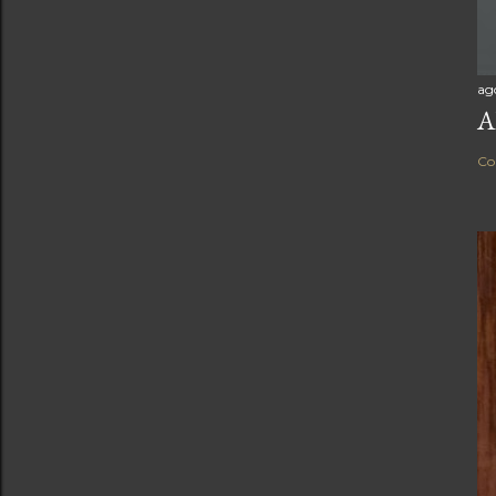
ag
A
Co