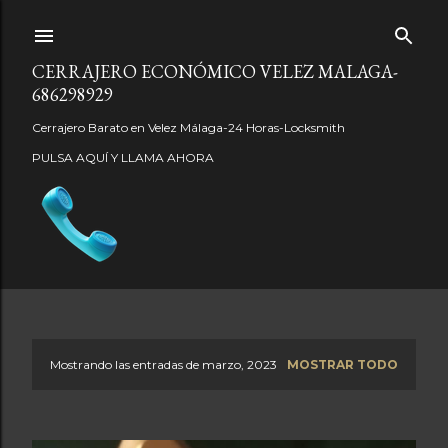
Ir al contenido principal
CERRAJERO ECONÓMICO VELEZ MALAGA-
686298929
Cerrajero Barato en Velez Málaga-24 Horas-Locksmith
PULSA AQUÍ Y LLAMA AHORA
Mostrando las entradas de marzo, 2023
MOSTRAR TODO
E
n